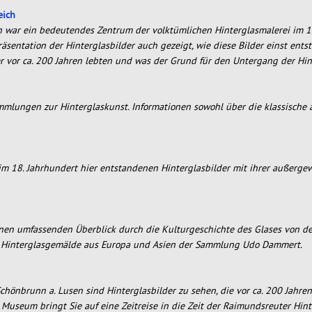
eich
ch war ein bedeutendes Zentrum der volktümlichen Hinterglasmalerei im 1
sentation der Hinterglasbilder auch gezeigt, wie diese Bilder einst ents
r vor ca. 200 Jahren lebten und was der Grund für den Untergang der Hin
mlungen zur Hinterglaskunst. Informationen sowohl über die klassische a
im 18. Jahrhundert hier entstandenen Hinterglasbilder mit ihrer außergew
einen umfassenden Überblick durch die Kulturgeschichte des Glases von d
e Hinterglasgemälde aus Europa und Asien der Sammlung Udo Dammert.
hönbrunn a. Lusen sind Hinterglasbilder zu sehen, die vor ca. 200 Jahr
 Museum bringt Sie auf eine Zeitreise in die Zeit der Raimundsreuter Hint