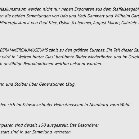
glaskunstraum werden nicht nur neben Exponaten aus dem Staffelseegebi
nen die beiden Sammlungen von Udo und Hedi Dammert und Wilhelm Gartn
interglaskunst von Paul Klee, Oskar Schlemmer, August Macke, Gabriele 
BERAMMERGAUMUSEUMS zählt zu den größten Europas. Ein Teil dieser Sam
 wird in "Welten hinter Glas" berühmte Bilder wiederfinden und im Origi
ch unzählige Reproduktionen weithin bekannt wurden.
nn und Stoiber über Generationen tätig.
inden sich im Schwarzachtaler Heimatmuseum in Neunburg vorm Wald.
aren sind derzeit 150 ausgestellt. Das Besondere:
start sind in der Sammlung vertreten.